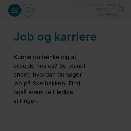
Gå til indhold
Job og karriere
Job og uddannelse
Job og
Kunne du tænke dig at
karriere
arbejde hos os? Se blandt
andet, hvordan du søger
job på Skelbakken. Find
Studerende
også eventuelt ledige
stillinger.
Skelbakken
som
arbejdsplads