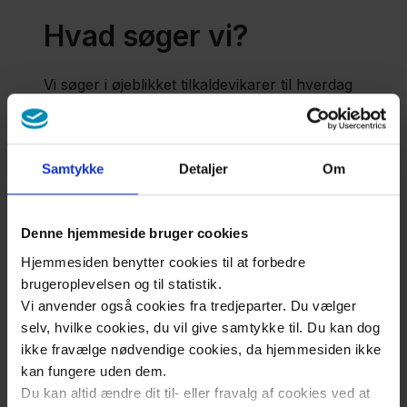
Hvad søger vi?
​Vi søger i øjeblikket tilkaldevikarer til hverdag
og weekendvagter.
Send os en ansøgning som tilkaldevikar
Samtykke
Detaljer
Om
Denne hjemmeside bruger cookies
Hjemmesiden benytter cookies til at forbedre
brugeroplevelsen og til statistik.
Ledige stillinger
Vi anvender også cookies fra tredjeparter. Du vælger
selv, hvilke cookies, du vil give samtykke til. Du kan dog
på Skelbakken
ikke fravælge nødvendige cookies, da hjemmesiden ikke
kan fungere uden dem.
Du kan altid ændre dit til- eller fravalg af cookies ved at