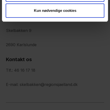
Find os
Kun nødvendige cookies
Bo- og Aflastningstilbud Skelbakken
Skelbakken 9
2690 Karlslunde
Kontakt os
Tlf.: 46 16 17 18
E-mail: skelbakken@regionsjaelland.dk